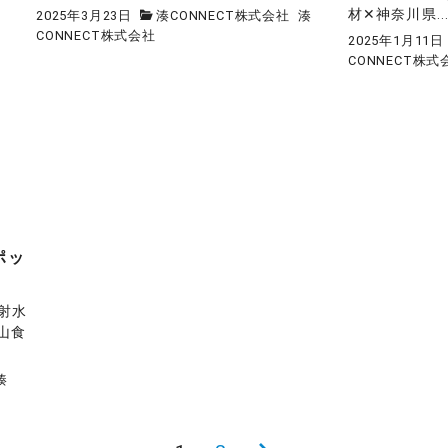
材✕神奈川県..
2025年3月23日
湊CONNECT株式会社
湊
CONNECT株式会社
2025年1月11日
CONNECT株式
ポッ
県射水
山食
湊