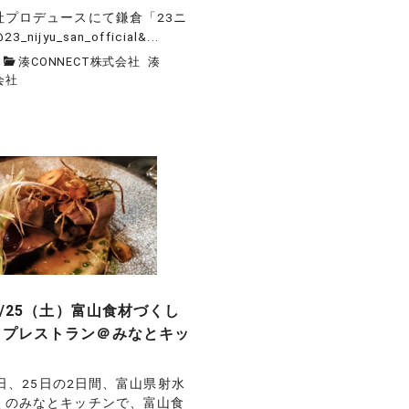
社プロデュースにて鎌倉「23ニ
ijyu_san_official&...
湊CONNECT株式会社
湊
会社
1/25（土）富山食材づくし
ップレストラン＠みなとキッ
）
24日、25日の2日間、富山県射水
くのみなとキッチンで、富山食