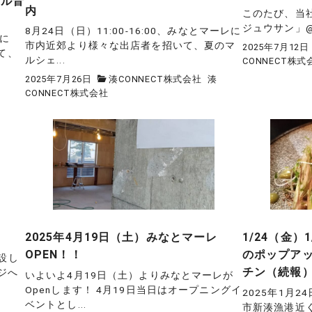
ウル音
内
このたび、当
ジュウサン」@23_n
8月24日（日）11:00-16:00、みなとマーレに
レに
市内近郊より様々な出店者を招いて、夏のマ
2025年7月12日
て、
ルシェ...
CONNECT株式
2025年7月26日
湊CONNECT株式会社
湊
CONNECT株式会社
2025年4月19日（土）みなとマーレ
1/24（金）
OPEN！！
のポップア
設し
チン（続報
ジへ
いよいよ4月19日（土）よりみなとマーレが
Openします！ 4月19日当日はオープニングイ
2025年1月
ベントとし...
市新湊漁港近