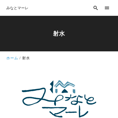
みなとマーレ
射水
ホーム
射水