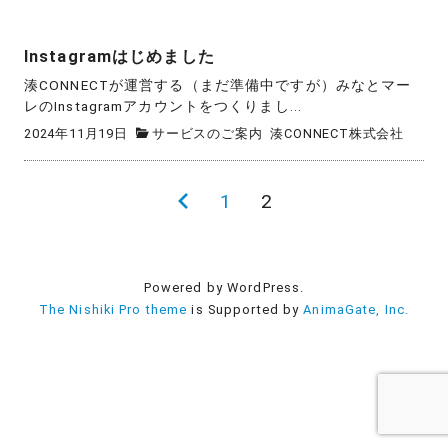
Instagramはじめました
湊CONNECTが運営する（まだ準備中ですが）みなとマー
レのInstagramアカウントをつくりまし...
2024年11月19日
サービスのご案内
湊CONNECT株式会社
投
前
1
2
稿
の
の
ペ
Powered by WordPress.
ペ
ー
The Nishiki Pro theme
is Supported by
AnimaGate, Inc.
ー
ジ
ジ
送
り